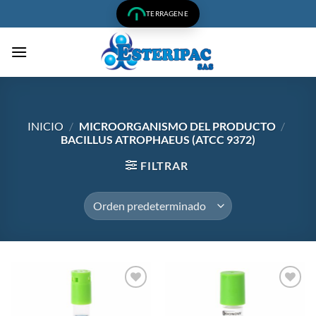
Saltar
TERRAGENE
al
contenido
INICIO
/
MICROORGANISMO DEL PRODUCTO
/
BACILLUS ATROPHAEUS (ATCC 9372)
FILTRAR
Añadir
Añadir
a la
a la