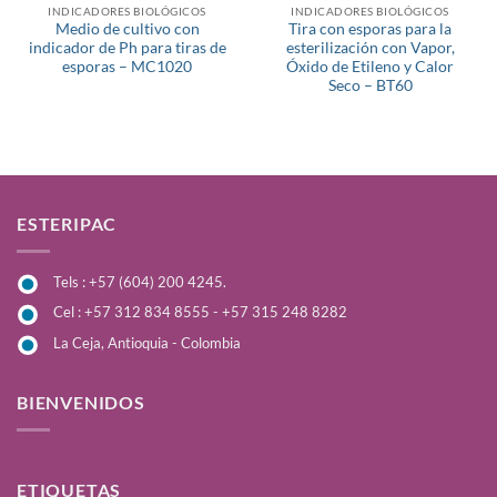
INDICADORES BIOLÓGICOS
INDICADORES BIOLÓGICOS
Medio de cultivo con
Tira con esporas para la
indicador de Ph para tiras de
esterilización con Vapor,
esporas – MC1020
Óxido de Etileno y Calor
Seco – BT60
ESTERIPAC
Tels : +57 (604) 200 4245.
Cel : +57 312 834 8555 - +57 315 248 8282
La Ceja, Antioquia - Colombia
BIENVENIDOS
ETIQUETAS