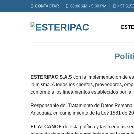
Saltar
CONTACTAR
08:00 AM - 5:00 PM
+57 315
al
contenido
ESTE
Polí
ESTERIPAC S.A.S
con la implementación de esta
la misma. A todos los clientes, proveedores, e
conforme a los lineamientos establecidos por la 
Responsable del Tratamiento de Datos Personale
Antioquia, en cumplimiento de la Ley 1581 de 2
EL ALCANCE
de esta política y las medidas se