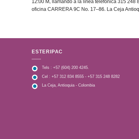
12:00 M, llamando a la línea telefónica 315 248 
oficina CARRERA 9C No. 17–86. La Ceja Antioq
ESTERIPAC
Tels : +57 (604) 200 4245.
Cel : +57 312 834 8555 - +57 315 248 8282
La Ceja, Antioquia - Colombia