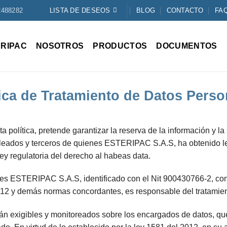
2488282
LISTA DE DESEOS
BLOG
CONTACTO
FA
RIPAC
NOSOTROS
PRODUCTOS
DOCUMENTOS
tica de Tratamiento de Datos Perso
 política, pretende garantizar la reserva de la información y la
mpleados y terceros de quienes ESTERIPAC S.A.S, ha obtenido l
ley regulatoria del derecho al habeas data.
s ESTERIPAC S.A.S, identificado con el Nit 900430766-2, con 
012 y demás normas concordantes, es responsable del tratamien
rán exigibles y monitoreados sobre los encargados de datos, qu