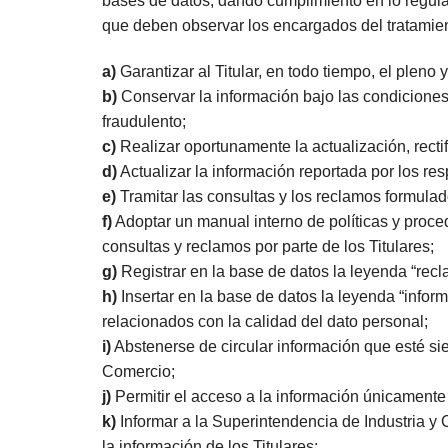
bases de datos; dando cumplimiento en lo regulad
que deben observar los encargados del tratamien
a)
Garantizar al Titular, en todo tiempo, el pleno 
b)
Conservar la información bajo las condiciones
fraudulento;
c)
Realizar oportunamente la actualización, rectif
d)
Actualizar la información reportada por los res
e)
Tramitar las consultas y los reclamos formulado
f)
Adoptar un manual interno de políticas y proced
consultas y reclamos por parte de los Titulares;
g)
Registrar en la base de datos la leyenda “recl
h)
Insertar en la base de datos la leyenda “infor
relacionados con la calidad del dato personal;
i)
Abstenerse de circular información que esté sie
Comercio;
j)
Permitir el acceso a la información únicamente
k)
Informar a la Superintendencia de Industria y
la información de los Titulares;