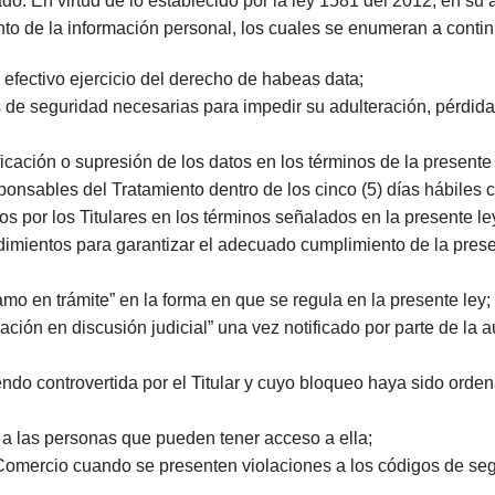
o. En virtud de lo establecido por la ley 1581 del 2012, en su
to de la información personal, los cuales se enumeran a conti
y efectivo ejercicio del derecho de habeas data;
 de seguridad necesarias para impedir su adulteración, pérdida
icación o supresión de los datos en los términos de la presente 
ponsables del Tratamiento dentro de los cinco (5) días hábiles c
s por los Titulares en los términos señalados en la presente le
imientos para garantizar el adecuado cumplimiento de la presen
amo en trámite” en la forma en que se regula en la presente ley;
mación en discusión judicial” una vez notificado por parte de la
ndo controvertida por el Titular y cuyo bloqueo haya sido orden
 a las personas que pueden tener acceso a ella;
 Comercio cuando se presenten violaciones a los códigos de segu