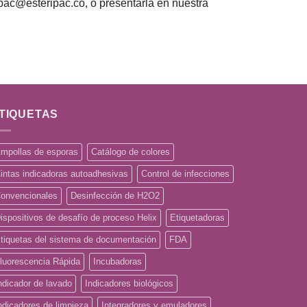
ipac@esteripac.co, o presentarla en nuestra
TIQUETAS
mpollas de esporas
Catálogo de colores
intas indicadoras autoadhesivas
Control de infecciones
onvencionales
Desinfección de H2O2
ispositivos de desafío de proceso Helix
Etiquetadoras
tiquetas del sistema de documentación
FDA
luorescencia Rápida
Incubadoras
ndicador de lavado
Indicadores biológicos
ndicadores de limpieza
Integradores y emuladores