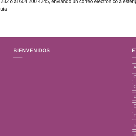
8282 o al 604 200 4245, enviando un correo electrónico a ester
uia
BIENVENIDOS
E
A
C
C
D
E
F
I
I