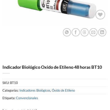
Añadir
a la
lista
de
deseos
Indicador Biológico Oxido de Etileno 48 horas BT10
SKU:
BT10
Categorías:
Indicadores Biológicos
,
Óxido de Etileno
Etiqueta:
Convencionales