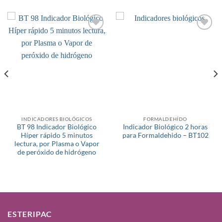
Añadir
Añadir
a la
a la
lista de
lista de
deseos
deseos
INDICADORES BIOLÓGICOS
FORMALDEHÍDO
BT 98 Indicador Biológico
Indicador Biológico 2 horas
Híper rápido 5 minutos
para Formaldehido – BT102
lectura, por Plasma o Vapor
de peróxido de hidrógeno
ESTERIPAC