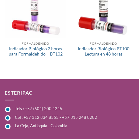
lista de
lista de
deseos
deseos
FORMALDEHÍDO
FORMALDEHÍDO
Indicador Biológico 2 horas
Indicador Biológico BT100
para Formaldehido – BT102
Lectura en 48 horas
ESTERIPAC
Tels : +57 (604) 200 4245.
Cel : +57 312 834 8555 - +57 315 248 8282
La Ceja, Antioquia - Colombia