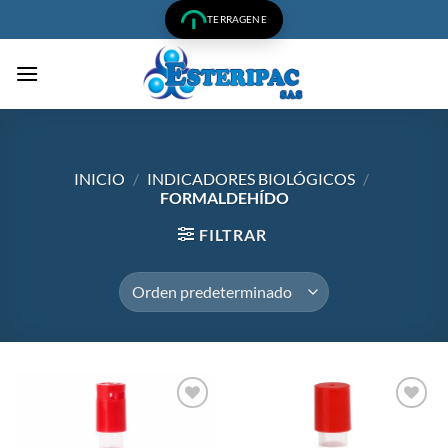
Saltar
TERRAGENE
al
contenido
INICIO
/
INDICADORES BIOLÓGICOS
/
FORMALDEHÍDO
FILTRAR
Añadir
Añadir
a la
a la