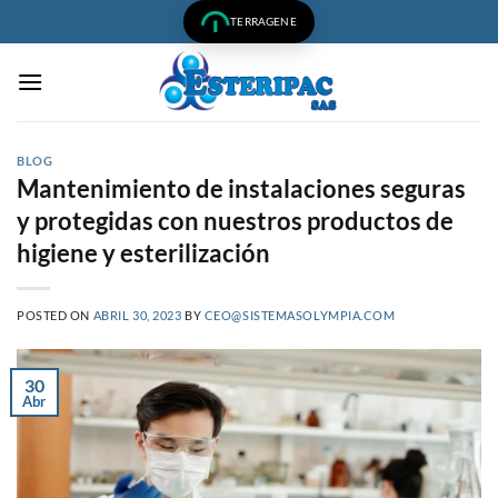
Saltar
TERRAGENE
al
contenido
BLOG
Mantenimiento de instalaciones seguras
y protegidas con nuestros productos de
higiene y esterilización
POSTED ON
ABRIL 30, 2023
BY
CEO@SISTEMASOLYMPIA.COM
30
Abr