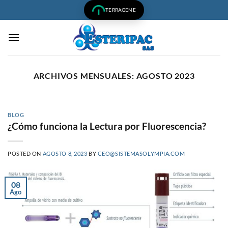
Saltar
TERRAGENE
al
contenido
ARCHIVOS MENSUALES:
AGOSTO 2023
BLOG
¿Cómo funciona la Lectura por Fluorescencia?
POSTED ON
AGOSTO 8, 2023
BY
CEO@SISTEMASOLYMPIA.COM
08
Ago