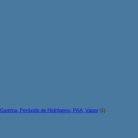
ón Gamma, Peróxido de Hidrógeno, PAA, Vapor
(1)