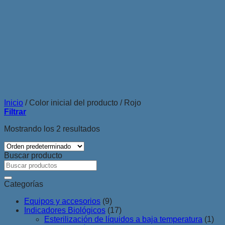
Inicio
/
Color inicial del producto
/
Rojo
Filtrar
Mostrando los 2 resultados
Buscar producto
Buscar
por:
Categorías
Equipos y accesorios
(9)
Indicadores Biológicos
(17)
Esterilización de líquidos a baja temperatura
(1)