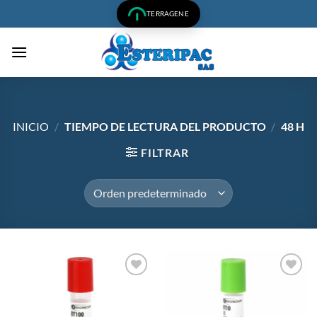
Saltar
TERRAGENE
al
contenido
INICIO
/
TIEMPO DE LECTURA DEL PRODUCTO
/
48 H
FILTRAR
Añadir
Añadir
a la
a la
lista de
lista de
deseos
deseos