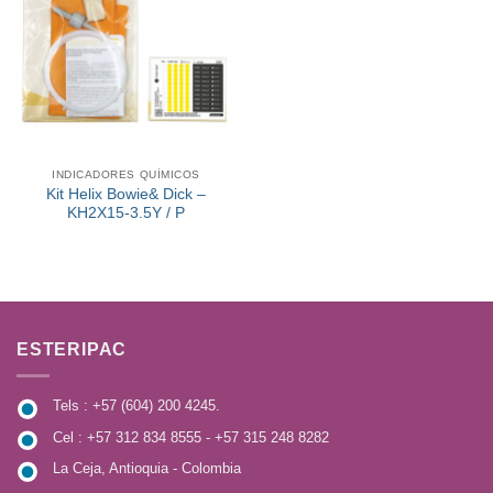
a la
lista de
deseos
INDICADORES QUÍMICOS
Kit Helix Bowie& Dick –
KH2X15-3.5Y / P
ESTERIPAC
Tels : +57 (604) 200 4245.
Cel : +57 312 834 8555 - +57 315 248 8282
La Ceja, Antioquia - Colombia